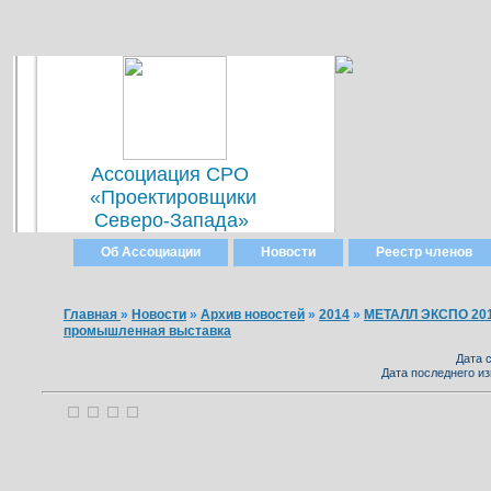
Ассоциация СРО
«Проектировщики
Северо-Запада»
Об Ассоциации
Новости
Реестр членов
Главная
»
Новости
»
Архив новостей
»
2014
»
МЕТАЛЛ ЭКСПО 201
промышленная выставка
Дата с
Дата последнего из